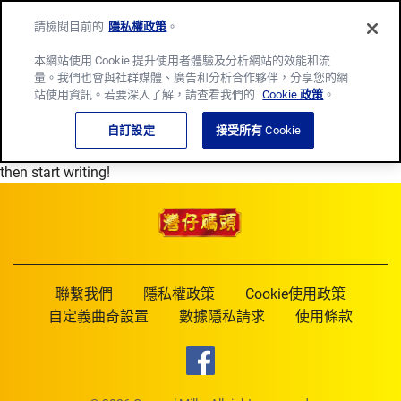
請檢閱目前的
隱私權政策
。
Men
本網站使用 Cookie 提升使用者體驗及分析網站的效能和流
Skip
量。我們也會與社群媒體、廣告和分析合作夥伴，分享您的網
Hello world!
to
站使用資訊。若要深入了解，請查看我們的
Cookie 政策
。
content
Posted on
13 1 月, 2020
自訂設定
by
wpengine
接受所有 Cookie
Welcome to WordPress. This is your first post. Edit or delete it,
then start writing!
聯繫我們
隱私權政策
Cookie使用政策
自定義曲奇設置
數據隱私請求
使用條款